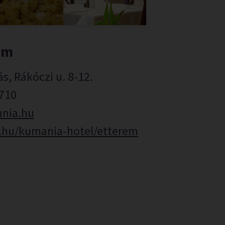
em
s, Rákóczi u. 8-12.
 710
nia.hu
hu/kumania-hotel/etterem