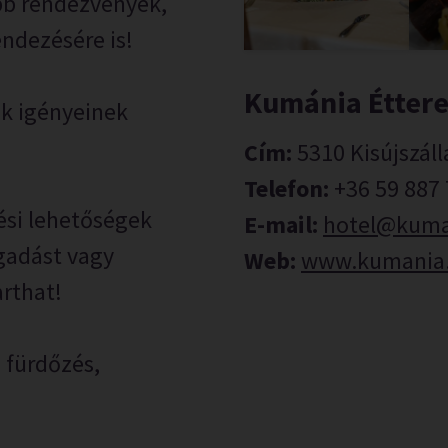
ébb rendezvények,
ndezésére is!
Kumánia Étter
nk igényeinek
Cím:
5310 Kisújszállá
Telefon:
+36 59 887
si lehetőségek
E-mail:
hotel@kuma
ogadást vagy
Web:
www.kumania.
arthat!
 fürdőzés,