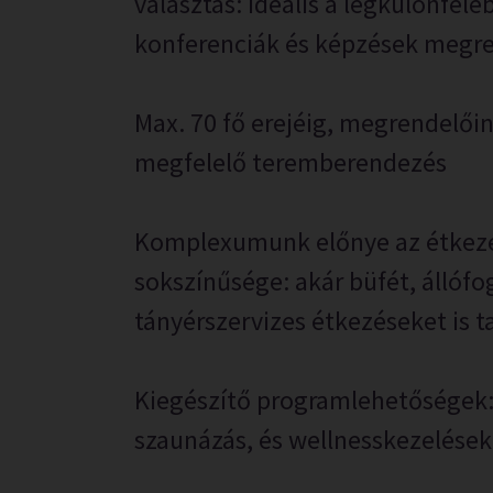
választás: ideális a legkülönfél
konferenciák és képzések megre
Max. 70 fő erejéig, megrendelői
megfelelő teremberendezés
Komplexumunk előnye az étkezé
sokszínűsége: akár büfét, állóf
tányérszervizes étkezéseket is t
Kiegészítő programlehetőségek:
szaunázás, és wellnesskezelések