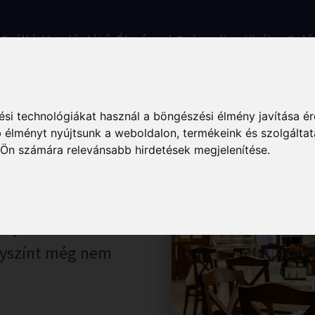
k
Szállás
Vendéglátás
Élmények
Gyógyuljon Kisújon
Galé
si technológiákat használ a böngészési élmény javítása é
 élményt nyújtsunk a weboldalon
,
termékeink és szolgáltat
 Ön számára relevánsabb hirdetések megjelenítése
.
m
specialitásait?
lyszínt még nem