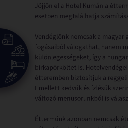
Jöjjön el a Hotel Kumánia étter
esetben megtalálhatja számítás
Vendéglőnk nemcsak a magyar g
fogásaiból válogathat, hanem m
különlegességeket, így a hunga
birkapörköltet is. Hotelvendége
étteremben biztosítjuk a reggelit
Emellett kedvük és ízlésük szer
változó menüsorunkból is válas
Éttermünk azonban nemcsak éte