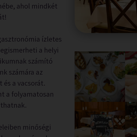
mébe, ahol mindkét
át!
asztronómia ízletes
egismerheti a helyi
rikumnak számító
ink számára az
 és a vacsorát.
int a folyamatosan
zthatnak.
leiben minőségi