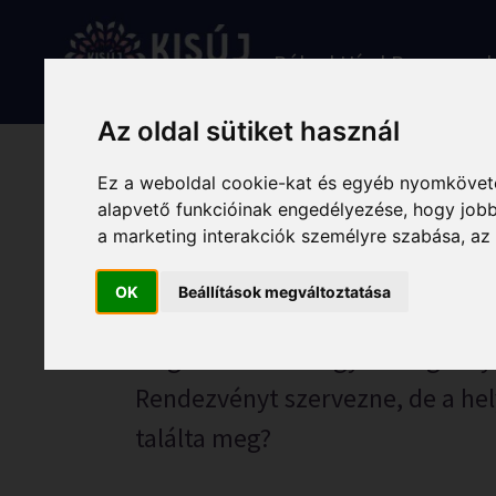
Skip
to
Rólunk
Hírek
Programo
content
Az oldal sütiket használ
Ez a weboldal cookie-kat és egyéb nyomköveté
alapvető funkcióinak engedélyezése
,
hogy jobb
a marketing interakciók személyre szabása
,
az
Kumánia Éttere
OK
Beállítások megváltoztatása
Megkóstolná a Nagykunság helyi 
Rendezvényt szervezne, de a he
találta meg?