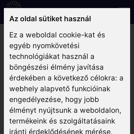
Skip
to
Az oldal sütiket használ
content
Ez a weboldal cookie-kat és
Shop
Rólunk
egyéb nyomkövetési
technológiákat használ a
Hírek
böngészési élmény javítása
Programok
érdekében a következő célokra:
a
webhely alapvető funkcióinak
Szállás
engedélyezése
,
hogy jobb
élményt nyújtsunk a weboldalon
,
Vendéglátás
termékeink és szolgáltatásaink
iránti érdeklődésének mérése,