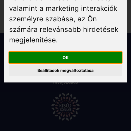
Élmények
valamint a marketing interakciók
személyre szabása
,
az Ön
Gyógyuljon Kisújon
számára relevánsabb hirdetések
Galéria
megjelenítése
.
Impresszum
Kapcsolat
Adatkezelési tájékoztató
OK
Cookie beállítások
Beállítások megváltoztatása
Copyright 2026
Kisújszállás