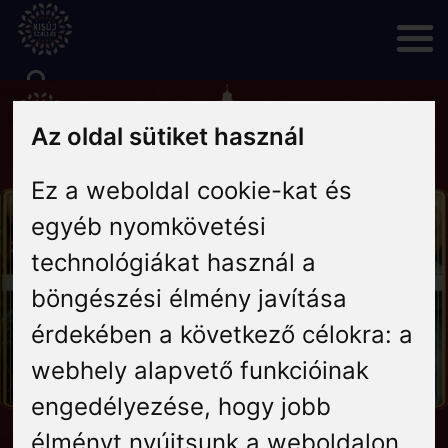
Skip
to
content
Rólunk
Az oldal sütiket használ
Ez a weboldal cookie-kat és
Hírek
egyéb nyomkövetési
Programok
technológiákat használ a
böngészési élmény javítása
Szállás
érdekében a következő célokra:
a
webhely alapvető funkcióinak
Vendéglátás
engedélyezése
,
hogy jobb
élményt nyújtsunk a weboldalon
,