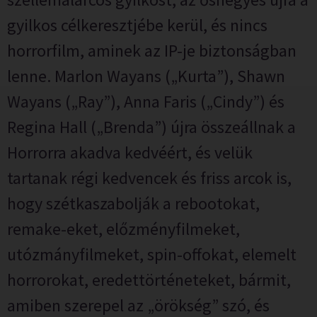
gyilkos célkeresztjébe kerül, és nincs
horrorfilm, aminek az IP-je biztonságban
lenne. Marlon Wayans („Kurta”), Shawn
Wayans („Ray”), Anna Faris („Cindy”) és
Regina Hall („Brenda”) újra összeállnak a
Horrorra akadva kedvéért, és velük
tartanak régi kedvencek és friss arcok is,
hogy szétkaszabolják a rebootokat,
remake-eket, előzményfilmeket,
utózmányfilmeket, spin-offokat, elemelt
horrorokat, eredettörténeteket, bármit,
amiben szerepel az „örökség” szó, és