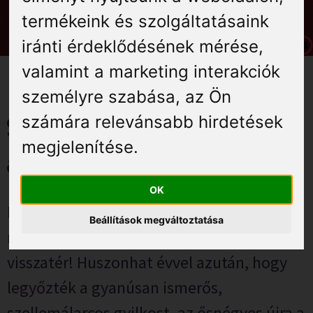
Élmények
termékeink és szolgáltatásaink
iránti érdeklődésének mérése,
Gyógyuljon Kisújon
valamint a marketing interakciók
Galéria
személyre szabása
,
az Ön
számára relevánsabb hirdetések
Scary Movie – Horrorra
megjelenítése
.
akadva – 2026. július 3.
OK
Minden idők leghorrorabb paródiafilmje,
Beállítások megváltoztatása
minden idők legparódiább horrorfilmje
visszatér! Huszonhat évvel azután, hogy
legyőzték a gyanúsan ismerős,
szellemálarcos gyilkost, az ősnégyes újra a