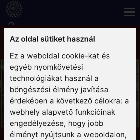
Skip
to
content
Az oldal sütiket használ
Rólunk
Ez a weboldal cookie-kat és
Hírek
egyéb nyomkövetési
technológiákat használ a
Programok
böngészési élmény javítása
Szállás
érdekében a következő célokra:
a
webhely alapvető funkcióinak
Vendéglátás
engedélyezése
,
hogy jobb
élményt nyújtsunk a weboldalon
,