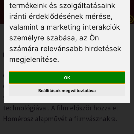
Élmények
termékeink és szolgáltatásaink
iránti érdeklődésének mérése,
Gyógyuljon Kisújon
valamint a marketing interakciók
személyre szabása
,
az Ön
Galéria
számára relevánsabb hirdetések
Odüsszeia – 2026. július 24.
megjelenítése
.
Christopher Nolan következő filmje, az
OK
Odüsszeia egy mitikus akcióeposz, melyet
Beállítások megváltoztatása
számos helyszínen forgattak IMAX®
technológiával. A film először hozza el
Homérosz alapművét a filmvásznakra.