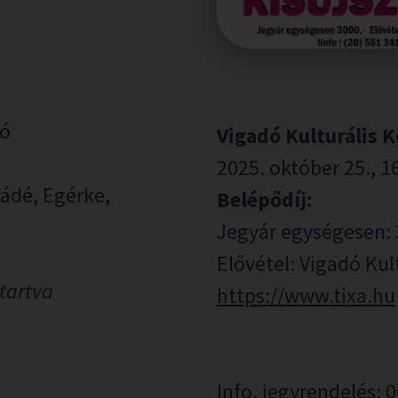
ló
Vigadó Kulturális K
2025. október 25., 16
ádé, Egérke,
Belépődíj:
Jegyár egységesen: 
Elővétel: Vigadó Kul
tartva
https://www.tixa.hu
Info, jegyrendelés: 