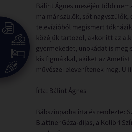
Bálint Ágnes meséjén több nemze
ma már szülők, sőt nagyszülők, 
televízióból megismert tökházikó
közéjük tartozol, akkor itt az a
gyermekedet, unokádat is megi
kis figurákkal, akiket az Ametis
művészei elevenítenek meg. Uiiii
Írta: Bálint Ágnes
Bábszínpadra írta és rendezte: S
Blattner Géza-díjas, a Kolibri Sz