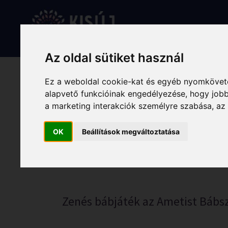
Skip
to
Rólunk
Hírek
Programo
content
Az oldal sütiket használ
Ez a weboldal cookie-kat és egyéb nyomköveté
alapvető funkcióinak engedélyezése
,
hogy jobb
a marketing interakciók személyre szabása
,
az
Mazsola és Tád
OK
Beállítások megváltoztatása
október 25.
Zenés bábjáték az Ametist Bábs