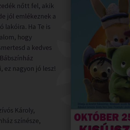
dék nőtt fel, akik
de jól emlékeznek a
 lakóira. Ha Te is
lkalom, hogy
smertesd a kedves
t Bábszínház
, ez nagyon jó lesz!
zívós Károly,
ínház színésze,