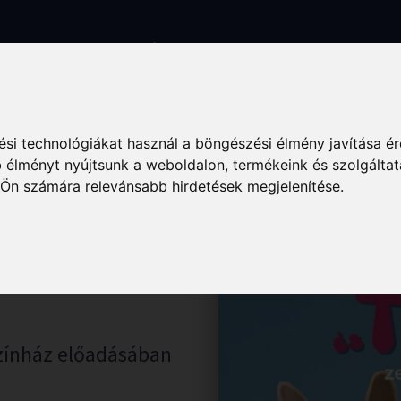
k
Szállás
Vendéglátás
Élmények
Gyógyuljon Kisújon
Galé
si technológiákat használ a böngészési élmény javítása é
 élményt nyújtsunk a weboldalon
,
termékeink és szolgáltat
 Ön számára relevánsabb hirdetések megjelenítése
.
é – 2025.
zínház előadásában