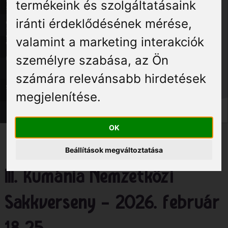
Élmények
termékeink és szolgáltatásaink
iránti érdeklődésének mérése,
Gyógyuljon Kisújon
valamint a marketing interakciók
személyre szabása
,
az Ön
Galéria
számára relevánsabb hirdetések
megjelenítése
.
OK
Beállítások megváltoztatása
III. Kumánia Nemzetközi
Sakkverseny – 2026. február