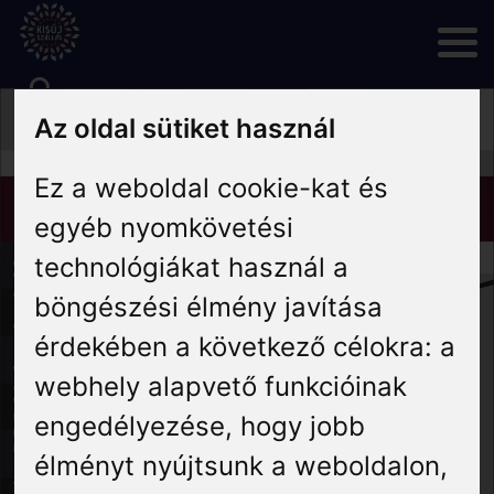
Skip
to
content
Az oldal sütiket használ
Rólunk
Ez a weboldal cookie-kat és
Hírek
egyéb nyomkövetési
technológiákat használ a
Programok
böngészési élmény javítása
érdekében a következő célokra:
a
Szállás
webhely alapvető funkcióinak
engedélyezése
,
hogy jobb
Vendéglátás
élményt nyújtsunk a weboldalon
,