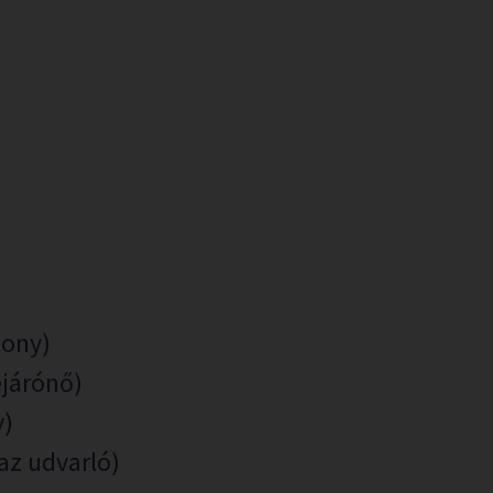
zony)
ejárónő)
y)
az udvarló)