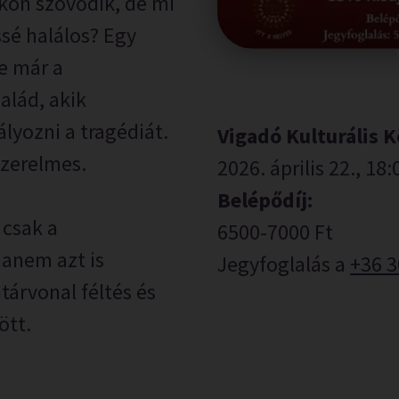
kon szövődik, de mi
ssé halálos? Egy
e már a
alád, akik
yozni a tragédiát.
Vigadó Kulturális 
szerelmes.
2026. április 22., 18:
Belépődíj:
 csak a
6500-7000 Ft
anem azt is
Jegyfoglalás a
+36 3
árvonal féltés és
ött.