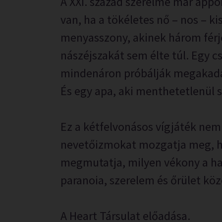
A XXI. század szerelme már appo
van, ha a tökéletes nő – nos – ki
menyasszony, akinek három férj
nászéjszakát sem élte túl. Egy cs
mindenáron próbálják megakadál
És egy apa, aki menthetetlenül 
Ez a kétfelvonásos vígjáték nem
nevetőizmokat mozgatja meg, h
megmutatja, milyen vékony a hat
paranoia, szerelem és őrület köz
A Heart Társulat előadása.