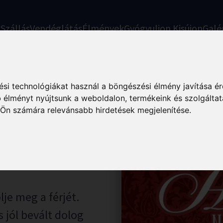
k
Szállás
Vendéglátás
Élmények
Gyógyuljon Kisújon
Galé
si technológiákat használ a böngészési élmény javítása é
 élményt nyújtsunk a weboldalon
,
termékeink és szolgáltat
aka –
 Ön számára relevánsabb hirdetések megjelenítése
.
lje meg a férjét.
 jól bevált dolog