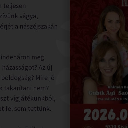
 teljesen
szívünk vágya,
érjét a nászéjszakán
 mindenáron meg
a házasságot? Az új
tó boldogság? Mire jó
k takarítani nem?
szt vígjátékunkból,
et fel sem tettünk.