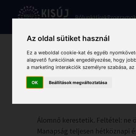
Skip
to
Rólunk
Hírek
Programo
content
Az oldal sütiket használ
Ez a weboldal cookie-kat és egyéb nyomköveté
alapvető funkcióinak engedélyezése
,
hogy jobb
Hullajó nászéjsz
a marketing interakciók személyre szabása
,
az
OK
Beállítások megváltoztatása
2026. április 22.
Álomnő kerestetik. Feltétel: ne ö
Manapság teljesen hétköznapi és