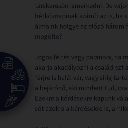
társkeresőn ismerkedni. De vajon
hétköznapinak számít az is, ha 
álmaink hölgye az előző három f
megölte?
Jogos féltés vagy paranoia, ha
akarja akadályozni a család ezt 
férjre is halál vár, vagy sírig tar
a bejárónő, aki mindent tud, csa
Ezekre a kérdésekre kapunk vála
sőt azokra a kérdésekre is, amik