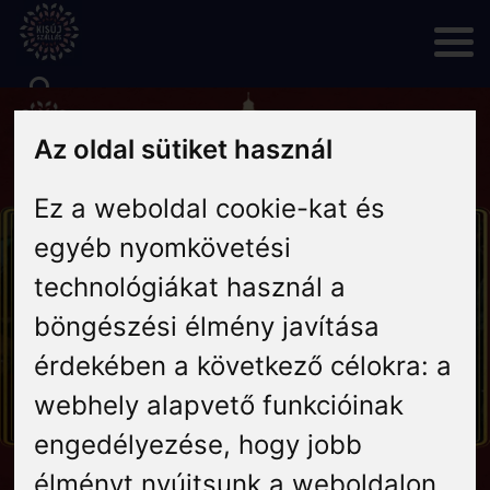
Skip
to
content
Rólunk
Az oldal sütiket használ
Ez a weboldal cookie-kat és
Hírek
egyéb nyomkövetési
Programok
technológiákat használ a
böngészési élmény javítása
Szállás
érdekében a következő célokra:
a
webhely alapvető funkcióinak
Vendéglátás
engedélyezése
,
hogy jobb
élményt nyújtsunk a weboldalon
,