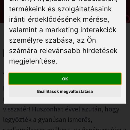
Élmények
termékeink és szolgáltatásaink
iránti érdeklődésének mérése,
Gyógyuljon Kisújon
valamint a marketing interakciók
Galéria
személyre szabása
,
az Ön
számára relevánsabb hirdetések
Horrorra akadva – 2026.
megjelenítése
.
július 10.
OK
Minden idők leghorrorabb paródiafilmje,
Beállítások megváltoztatása
minden idők legparódiább horrorfilmje
visszatér! Huszonhat évvel azután, hogy
legyőzték a gyanúsan ismerős,
szellemálarcos gyilkost, az ősnégyes újra a