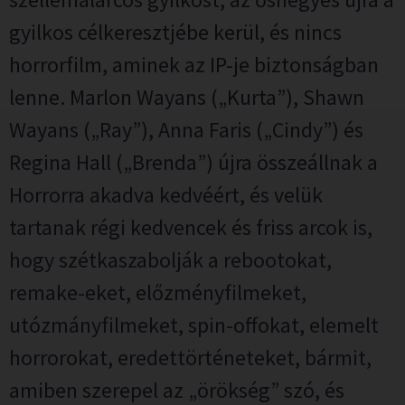
gyilkos célkeresztjébe kerül, és nincs
horrorfilm, aminek az IP-je biztonságban
lenne. Marlon Wayans („Kurta”), Shawn
Wayans („Ray”), Anna Faris („Cindy”) és
Regina Hall („Brenda”) újra összeállnak a
Horrorra akadva kedvéért, és velük
tartanak régi kedvencek és friss arcok is,
hogy szétkaszabolják a rebootokat,
remake-eket, előzményfilmeket,
utózmányfilmeket, spin-offokat, elemelt
horrorokat, eredettörténeteket, bármit,
amiben szerepel az „örökség” szó, és