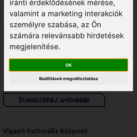
Élmények
iránti érdeklődésének mérése,
Mi bajunk lehet?
valamint a marketing interakciók
Gyógyuljon Kisújon
személyre szabása
,
az Ön
Ács Fruzsina és Szabó Balázs Máté közös
számára relevánsabb hirdetések
estje
Galéria
megjelenítése
.
OK
Beállítások megváltoztatása
Dumaszínház weboldala
Vigadó Kulturális Központ