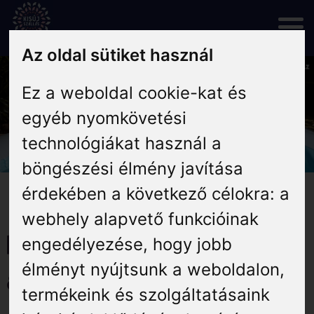
Skip
to
content
Az oldal sütiket használ
Rólunk
Ez a weboldal cookie-kat és
egyéb nyomkövetési
Hírek
technológiákat használ a
böngészési élmény javítása
Programok
érdekében a következő célokra:
a
webhely alapvető funkcióinak
Szállás
Dumaszínház – 2025.
engedélyezése
,
hogy jobb
élményt nyújtsunk a weboldalon
,
Vendéglátás
augusztus 17.
termékeink és szolgáltatásaink