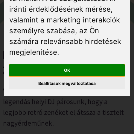
Élmények
iránti érdeklődésének mérése,
valamint a marketing interakciók
Gyógyuljon Kisújon
személyre szabása
,
az Ön
Galéria
számára relevánsabb hirdetések
megjelenítése
.
Balatoni és Simai retró buli –
2026. február 14.
OK
Beállítások megváltoztatása
Valentin nap alkalmából újra összeáll a
legendás helyi DJ párosunk, hogy a
legjobb retró zenéket eljátssza a tisztelt
nagyérdeműnek.