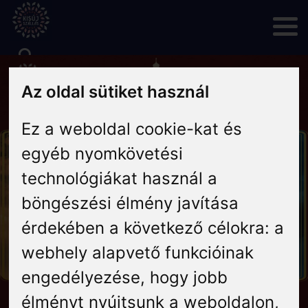
Skip
to
content
Rólunk
Az oldal sütiket használ
Ez a weboldal cookie-kat és
Hírek
egyéb nyomkövetési
Programok
technológiákat használ a
böngészési élmény javítása
Szállás
érdekében a következő célokra:
a
webhely alapvető funkcióinak
Vendéglátás
engedélyezése
,
hogy jobb
élményt nyújtsunk a weboldalon
,