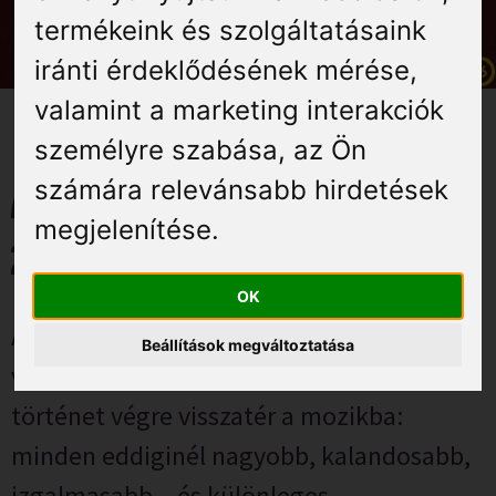
Élmények
termékeink és szolgáltatásaink
iránti érdeklődésének mérése,
Gyógyuljon Kisújon
valamint a marketing interakciók
Galéria
személyre szabása
,
az Ön
számára relevánsabb hirdetések
Az univerzum védelmezői –
megjelenítése
.
2026. június 27.
OK
A fanatsyből és sci-fiből gyúrt, legendássá
Beállítások megváltoztatása
vált, világszerte elképesztően népszerű
történet végre visszatér a mozikba:
minden eddiginél nagyobb, kalandosabb,
izgalmasabb – és különleges