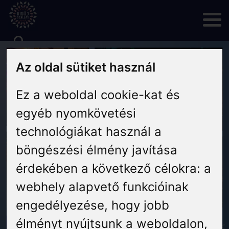
Skip
to
content
Rólunk
Az oldal sütiket használ
Ez a weboldal cookie-kat és
Hírek
egyéb nyomkövetési
Programok
technológiákat használ a
böngészési élmény javítása
Szállás
érdekében a következő célokra:
a
webhely alapvető funkcióinak
Vendéglátás
engedélyezése
,
hogy jobb
élményt nyújtsunk a weboldalon
,