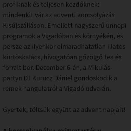
profiknak és teljesen kezdőknek:
mindenkit vár az adventi korcsolyázás
Kisújszálláson. Emellett nagyszerű ünnepi
programok a Vigadóban és környékén, és
persze az ilyenkor elmaradhatatlan illatos
kürtöskalács, hívogatóan gőzölgő tea és
forralt bor. December 6-án, a Mikulás-
partyn DJ Kurucz Dániel gondoskodik a
remek hangulatról a Vigadó udvarán.
Gyertek, töltsük együtt az advent napjait!
A korcsolyapálya nyitvatartása: