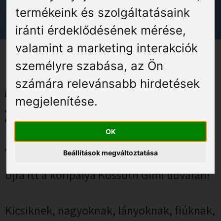
Élmények
termékeink és szolgáltatásaink
iránti érdeklődésének mérése,
Gyógyuljon Kisújon
valamint a marketing interakciók
Galéria
személyre szabása
,
az Ön
számára relevánsabb hirdetések
Adventi korcsolyapálya –
megjelenítése
.
2025. december 5 – 2026.
OK
január 3.
Beállítások megváltoztatása
Újra itt a koripálya Kossuth Gimi udvarán!
Kicsiknek, nagyoknak, lányoknak, fiúknak,