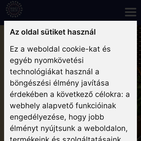
Skip
to
content
Az oldal sütiket használ
Rólunk
Ez a weboldal cookie-kat és
egyéb nyomkövetési
Hírek
technológiákat használ a
Programok
böngészési élmény javítása
érdekében a következő célokra:
a
Szállás
webhely alapvető funkcióinak
engedélyezése
,
hogy jobb
Vendéglátás
élményt nyújtsunk a weboldalon
,
termékeink és szolgáltatásaink