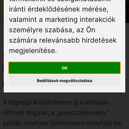
Élmények
iránti érdeklődésének mérése,
valamint a marketing interakciók
Gyógyuljon Kisújon
személyre szabása
,
az Ön
Galéria
számára relevánsabb hirdetések
megjelenítése
.
A tárgyak második élete –
Kiállítás megnyitó – 2026.
OK
május 8.
Beállítások megváltoztatása
A Néprajzi Kiállítóterem új kiállításán
látható tárgyak, a „parasztlelemény”
példái, amelyek tökéletesen mutatják be,