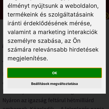
Élmények
élményt nyújtsunk a weboldalon
,
termékeink és szolgáltatásaink
Gyógyuljon Kisújon
iránti érdeklődésének mérése,
valamint a marketing interakciók
Galéria
személyre szabása
,
az Ön
A leleplezés napja – 2026.
számára relevánsabb hirdetések
június 19.
megjelenítése
.
Ha megtudnád, hogy nem vagyunk
OK
egyedül, ha valaki megmutatná,
Beállítások megváltoztatása
bebizonyítaná neked, az megrémítene?
Nyáron az igazság feltárul hétmilliárd
embernek. Közeledik… A leleplezés napja.