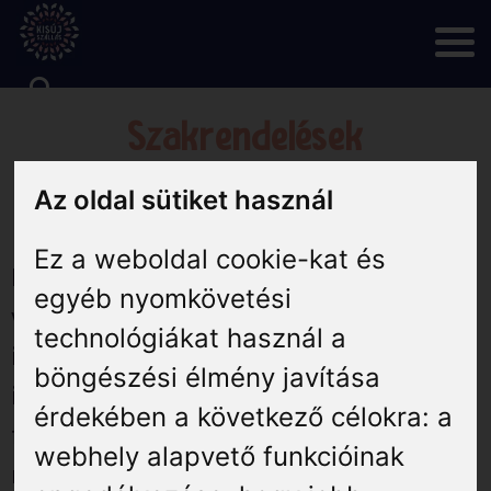
Skip
to
content
Szakrendelések
Rólunk
Az oldal sütiket használ
Hírek
Ez a weboldal cookie-kat és
Kisújszálláson számos szakrendelés
Programok
egyéb nyomkövetési
vehető igénybe a Kumánia Gyógyászaton,
technológiákat használ a
Szállás
illetve a város egészégügyi
böngészési élmény javítása
intézményekben. Kérjük, vegyék
érdekében a következő célokra:
a
Vendéglátás
figyelembe, hogy minden szak- és
webhely alapvető funkcióinak
magánrendelés esetén előzetes