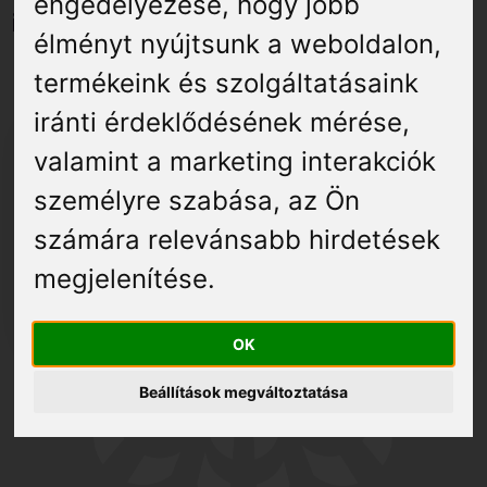
Élmények
engedélyezése
,
hogy jobb
időpontfoglalás szükséges.
élményt nyújtsunk a weboldalon
,
Gyógyuljon Kisújon
termékeink és szolgáltatásaink
iránti érdeklődésének mérése,
Galéria
valamint a marketing interakciók
személyre szabása
,
az Ön
Kumánia Gyógyászat
számára relevánsabb hirdetések
Kisújszállás, Rákóczi u. 8-12.
megjelenítése
.
Telefonon: 06 70 682 6267
OK
Beállítások megváltoztatása