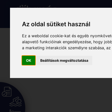
Skip
to
Rólunk
Hírek
Programo
content
Az oldal sütiket használ
Ez a weboldal cookie-kat és egyéb nyomköveté
alapvető funkcióinak engedélyezése
,
hogy jobb
a marketing interakciók személyre szabása
,
az
OK
Beállítások megváltoztatása
[woocommerce_my_account]