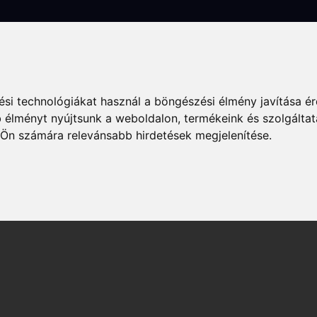
k
Szállás
Vendéglátás
Élmények
Gyógyuljon Kisújon
Galé
si technológiákat használ a böngészési élmény javítása é
Fiókom
 élményt nyújtsunk a weboldalon
,
termékeink és szolgáltat
 Ön számára relevánsabb hirdetések megjelenítése
.