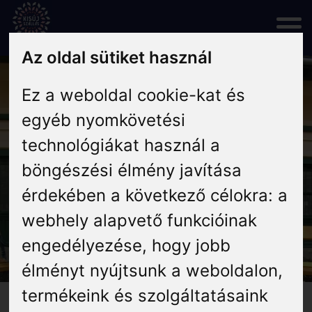
Skip
to
content
Az oldal sütiket használ
Rólunk
Ez a weboldal cookie-kat és
egyéb nyomkövetési
Hírek
technológiákat használ a
böngészési élmény javítása
Programok
érdekében a következő célokra:
a
webhely alapvető funkcióinak
Szállás
engedélyezése
,
hogy jobb
Vendéglátás
élményt nyújtsunk a weboldalon
,
termékeink és szolgáltatásaink