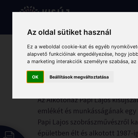
Skip
to
Rólunk
Hírek
Programo
content
Az oldal sütiket használ
Ez a weboldal cookie-kat és egyéb nyomköveté
alapvető funkcióinak engedélyezése
,
hogy jobb
a marketing interakciók személyre szabása
,
az
Papi Lajos Alko
OK
Beállítások megváltoztatása
Az Alkotóház Papi Lajos kisújsz
emlékét és munkásságának egy r
Papi Lajos szobrászművészről ka
épületben élt és alkotott 1987-ig,