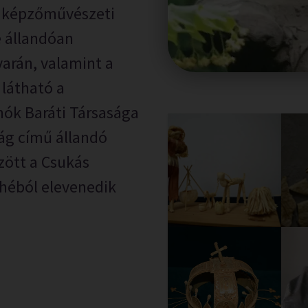
a képzőművészeti
 állandóan
arán, valamint a
 látható a
nók Baráti Társasága
ág című állandó
zött a Csukás
héból elevenedik