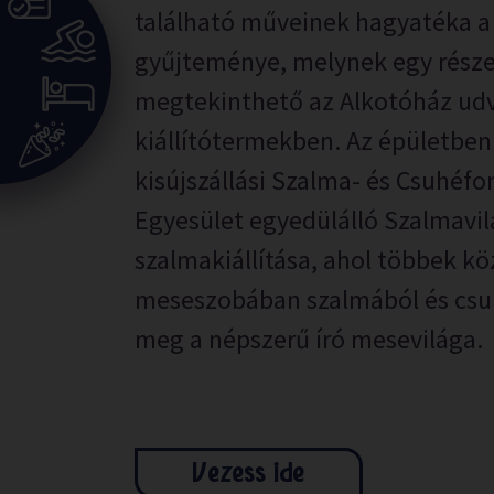
található műveinek hagyatéka 
gyűjteménye, melynek egy része
megtekinthető az Alkotóház udv
kiállítótermekben. Az épületben
kisújszállási Szalma- és Csuhéfo
Egyesület egyedülálló Szalmavil
szalmakiállítása, ahol többek kö
meseszobában szalmából és csu
meg a népszerű író mesevilága.
Vezess ide