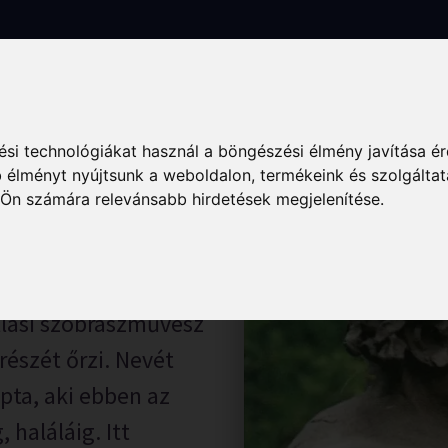
k
Szállás
Vendéglátás
Élmények
Gyógyuljon Kisújon
Galé
si technológiákat használ a böngészési élmény javítása é
 élményt nyújtsunk a weboldalon
,
termékeink és szolgáltat
 Ön számára relevánsabb hirdetések megjelenítése
.
tóház
állási szobrászművész
észét őrzi. Nevét
pta, aki ebben az
 haláláig. Itt