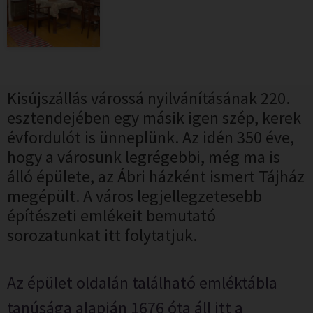
Kisújszállás várossá nyilvánításának 220.
esztendejében egy másik igen szép, kerek
évfordulót is ünneplünk. Az idén 350 éve,
hogy a városunk legrégebbi, még ma is
álló épülete, az Ábri házként ismert Tájház
megépült. A város legjellegzetesebb
építészeti emlékeit bemutató
sorozatunkat itt folytatjuk.
Az épület oldalán található emléktábla
tanúsága alapján 1676 óta áll itt a