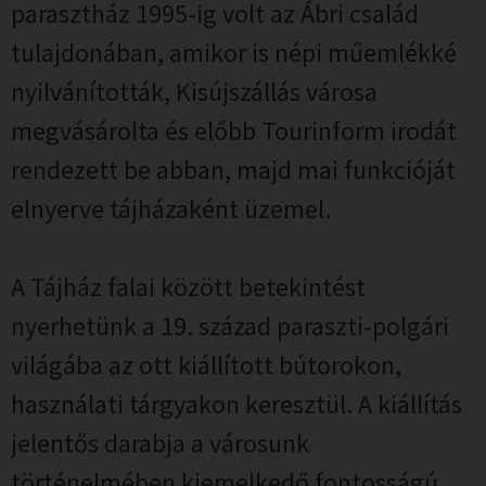
parasztház 1995-ig volt az Ábri család
tulajdonában, amikor is népi műemlékké
nyilvánították, Kisújszállás városa
megvásárolta és előbb Tourinform irodát
rendezett be abban, majd mai funkcióját
elnyerve tájházaként üzemel.
A Tájház falai között betekintést
nyerhetünk a 19. század paraszti-polgári
világába az ott kiállított bútorokon,
használati tárgyakon keresztül. A kiállítás
jelentős darabja a városunk
történelmében kiemelkedő fontosságú