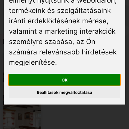
élményt nyújtsunk a weboldalon
,
Élmények
történetének épített tanúja
termékeink és szolgáltatásaink
Gyógyuljon Kisújon
iránti érdeklődésének mérése,
valamint a marketing interakciók
Galéria
személyre szabása
,
az Ön
Képgaléria
számára relevánsabb hirdetések
megjelenítése
.
OK
Beállítások megváltoztatása