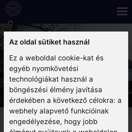
Skip
to
content
Rólunk
Az oldal sütiket használ
Hírek
Ez a weboldal cookie-kat és
egyéb nyomkövetési
Programok
technológiákat használ a
böngészési élmény javítása
Szállás
érdekében a következő célokra:
a
webhely alapvető funkcióinak
Vendéglátás
Az Ábri ház – Kisújszállás
engedélyezése
,
hogy jobb