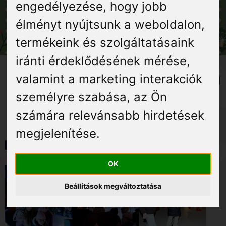
Élmények
engedélyezése
,
hogy jobb
élményt nyújtsunk a weboldalon
,
Gyógyuljon Kisújon
termékeink és szolgáltatásaink
iránti érdeklődésének mérése,
Galéria
Adventi programözön Kisújon
valamint a marketing interakciók
személyre szabása
,
az Ön
számára relevánsabb hirdetések
megjelenítése
.
Képgaléria
OK
Beállítások megváltoztatása