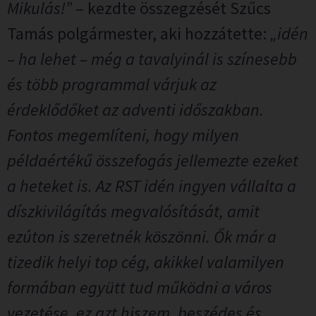
Mikulás!”
– kezdte összegzését Szűcs
Tamás polgármester, aki hozzátette:
„idén
– ha lehet – még a tavalyinál is színesebb
és több programmal várjuk az
érdeklődőket az adventi időszakban.
Fontos megemlíteni, hogy milyen
példaértékű összefogás jellemezte ezeket
a heteket is. Az RST idén ingyen vállalta a
díszkivilágítás megvalósítását, amit
ezúton is szeretnék köszönni. Ők már a
tizedik helyi top cég, akikkel valamilyen
formában együtt tud működni a város
vezetése, ez azt hiszem, beszédes és