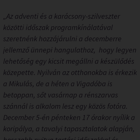
„Az adventi és a karácsony-szilveszter
közötti időszak programkínálatával
szeretnénk hozzájárulni a decemberre
jellemző ünnepi hangulathoz, hogy legyen
lehetőség egy kicsit megállni a készülődés
közepette. Nyilván az otthonokba is érkezik
a Mikulás, de a héten a Vigadóba is
betoppan, sőt vasárnap a rénszarvas
szánnál is alkalom lesz egy közös fotóra.
December 5-én pénteken 17 órakor nyílik a
koripálya, a tavalyi tapasztalatok alapján,
hosszabb nyitva tartási időszakkal és