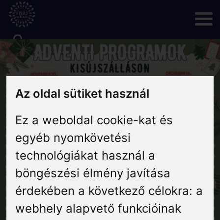
Skip
to
content
Rólunk
Az oldal sütiket használ
Hírek
Ez a weboldal cookie-kat és
Programok
egyéb nyomkövetési
technológiákat használ a
Szállás
böngészési élmény javítása
Vendéglátás
érdekében a következő célokra:
a
webhely alapvető funkcióinak