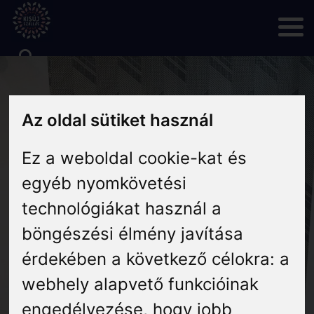
Skip
to
content
Rólunk
Az oldal sütiket használ
Hírek
Ez a weboldal cookie-kat és
Programok
egyéb nyomkövetési
technológiákat használ a
Szállás
böngészési élmény javítása
érdekében a következő célokra:
a
Vendéglátás
webhely alapvető funkcióinak
engedélyezése
,
hogy jobb