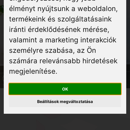
Élmények
élményt nyújtsunk a weboldalon
,
termékeink és szolgáltatásaink
Gyógyuljon Kisújon
iránti érdeklődésének mérése,
Galéria
valamint a marketing interakciók
személyre szabása
,
az Ön
számára relevánsabb hirdetések
megjelenítése
.
OK
A szociális munka napja
Beállítások megváltoztatása