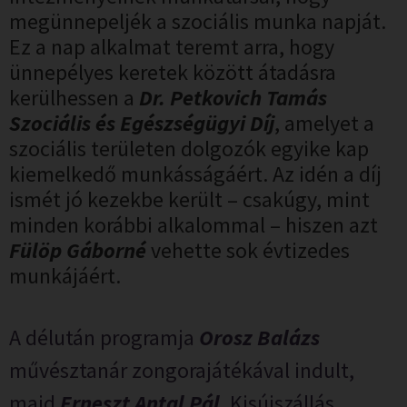
megünnepeljék a szociális munka napját.
Ez a nap alkalmat teremt arra, hogy
ünnepélyes keretek között átadásra
kerülhessen a
Dr. Petkovich Tamás
Szociális és Egészségügyi Díj
, amelyet a
szociális területen dolgozók egyike kap
kiemelkedő munkásságáért. Az idén a díj
ismét jó kezekbe került – csakúgy, mint
minden korábbi alkalommal – hiszen azt
Fülöp Gáborné
vehette sok évtizedes
munkájáért.
A délután programja
Orosz Balázs
művésztanár zongorajátékával indult,
majd
Erneszt Antal Pál
, Kisújszállás