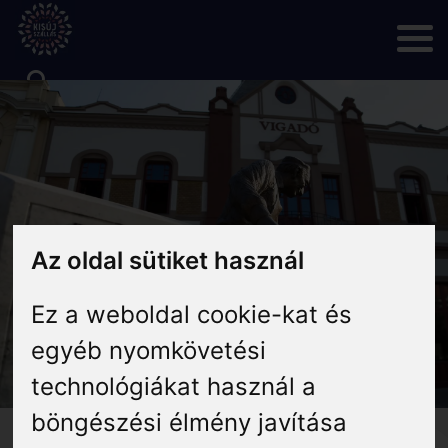
Skip
to
content
Rólunk
Hírek
Programok
Az oldal sütiket használ
Ez a weboldal cookie-kat és
Szállás
egyéb nyomkövetési
technológiákat használ a
Vendéglátás
böngészési élmény javítása