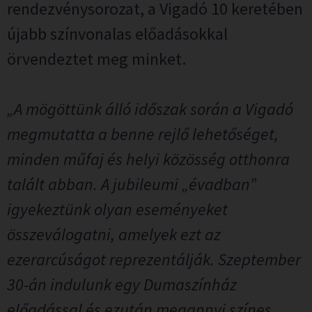
rendezvénysorozat, a Vigadó 10 keretében
újabb színvonalas előadásokkal
örvendeztet meg minket.
„A mögöttünk álló időszak során a Vigadó
megmutatta a benne rejlő lehetőséget,
minden műfaj és helyi közösség otthonra
talált abban. A jubileumi „évadban”
igyekeztünk olyan eseményeket
összeválogatni, amelyek ezt az
ezerarcúságot reprezentálják. Szeptember
30-án indulunk egy Dumaszínház
előadással és ezután megannyi színes