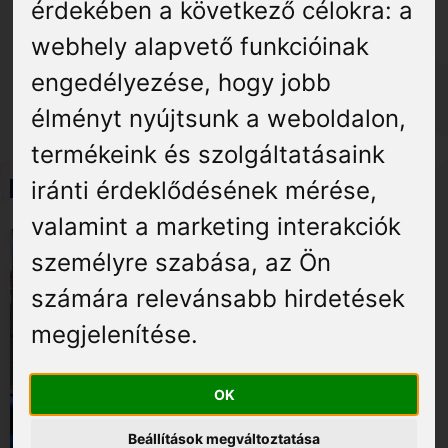
Egy évtized a kisúji kultúra
Élmények
érdekében a következő célokra:
a
webhely alapvető funkcióinak
szolgálatában
Gyógyuljon Kisújon
engedélyezése
,
hogy jobb
élményt nyújtsunk a weboldalon
,
Galéria
termékeink és szolgáltatásaink
Képgaléria
iránti érdeklődésének mérése,
valamint a marketing interakciók
személyre szabása
,
az Ön
számára relevánsabb hirdetések
megjelenítése
.
OK
Beállítások megváltoztatása