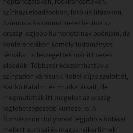
néptáncgálákon, rockkoncerteken,
színházi előadásokon, fotókiállításokon.
Számos alkalommal nevethetünk az
ország legjobb humoristáinak poénjain, de
konferenciákon komoly tudományos
témákat is feszegettek már itt neves
előadók. Többször köszönthettük a
színpadon városunk Nobel-díjas szülöttét,
Karikó Katalint és munkatársait, de
megmutatták itt magukat az ország
legtehetségesebb kürtösei is. A
filmvásznon Hollywood legjobb alkotásai
mellett európai és magyar sikerfilmek