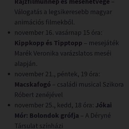
Rajzfilmünnep és mesehétvége
–
Válogatás a legsikeresebb magyar
animációs filmekből.
november 16. vasárnap 15 óra:
Kippkopp és Tipptopp
– mesejáték
Marék Veronika varázslatos meséi
alapján.
november 21., péntek, 19 óra:
Macskafogó
– családi musical Szikora
Róbert zenéjével
november 25., kedd, 18 óra:
Jókai
Mór: Bolondok grófja
– A Déryné
Társulat színházi