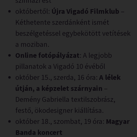
színházi est
októbertől:
Újra
Vigadó Filmklub
–
Kéthetente szerdánként ismét
beszélgetéssel egybekötött vetítések
a moziban.
Online fotópályázat
: A legjobb
pillanatok a Vigadó 10 évéből
október 15., szerda, 16 óra:
A lélek
útján, a képzelet szárnyain
–
Demény Gabriella textilszobrász,
festő, ökodesigner kiállítása.
október 18., szombat, 19 óra:
Magyar
Banda koncert