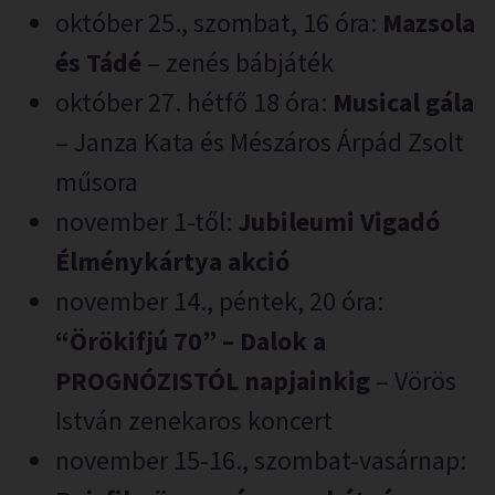
október 25., szombat, 16 óra:
Mazsola
és Tádé
– zenés bábjáték
október 27. hétfő 18 óra:
Musical gála
– Janza Kata és Mészáros Árpád Zsolt
műsora
november 1-től:
Jubileumi Vigadó
Élménykártya akció
november 14., péntek, 20 óra:
“Örökifjú 70” – Dalok a
PROGNÓZISTÓL napjainkig
– Vörös
István zenekaros koncert
november 15-16., szombat-vasárnap: