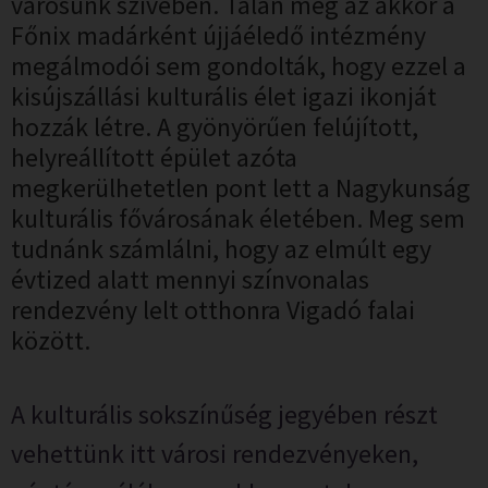
városunk szívében. Talán még az akkor a
Főnix madárként újjáéledő intézmény
megálmodói sem gondolták, hogy ezzel a
kisújszállási kulturális élet igazi ikonját
hozzák létre. A gyönyörűen felújított,
helyreállított épület azóta
megkerülhetetlen pont lett a Nagykunság
kulturális fővárosának életében. Meg sem
tudnánk számlálni, hogy az elmúlt egy
évtized alatt mennyi színvonalas
rendezvény lelt otthonra Vigadó falai
között.
A kulturális sokszínűség jegyében részt
vehettünk itt városi rendezvényeken,