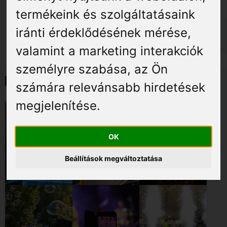
Élmények
Helló, Kisúj Feszt!
termékeink és szolgáltatásaink
iránti érdeklődésének mérése,
Gyógyuljon Kisújon
valamint a marketing interakciók
Galéria
személyre szabása
,
az Ön
Képgaléria
számára relevánsabb hirdetések
megjelenítése
.
OK
Beállítások megváltoztatása