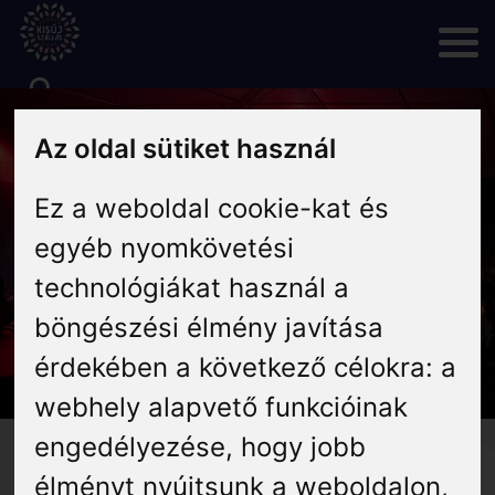
Skip
to
content
Rólunk
Az oldal sütiket használ
Ez a weboldal cookie-kat és
Hírek
egyéb nyomkövetési
Programok
technológiákat használ a
böngészési élmény javítása
Szállás
érdekében a következő célokra:
a
webhely alapvető funkcióinak
Vendéglátás
engedélyezése
,
hogy jobb
Micsoda buli! Ilyen volt a
élményt nyújtsunk a weboldalon
,