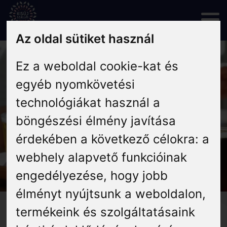
Skip
to
content
Az oldal sütiket használ
Rólunk
Ez a weboldal cookie-kat és
egyéb nyomkövetési
Hírek
technológiákat használ a
böngészési élmény javítása
Programok
érdekében a következő célokra:
a
webhely alapvető funkcióinak
Szállás
engedélyezése
,
hogy jobb
élményt nyújtsunk a weboldalon
,
Vendéglátás
Keressük Kisújszállás
termékeink és szolgáltatásaink