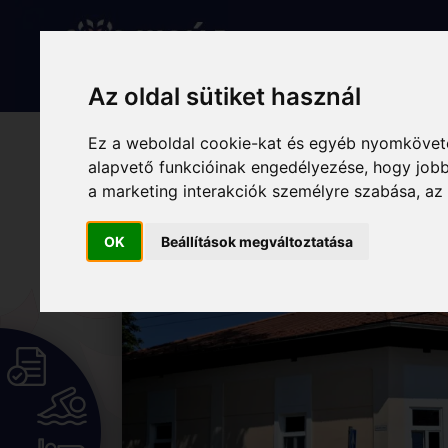
Skip
to
Rólunk
Hírek
Programo
content
Az oldal sütiket használ
Ez a weboldal cookie-kat és egyéb nyomköveté
Újra régi ottho
alapvető funkcióinak engedélyezése
,
hogy jobb
a marketing interakciók személyre szabása
,
az
OK
Beállítások megváltoztatása