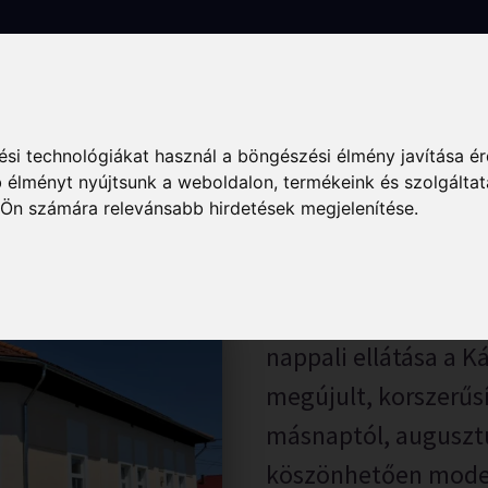
k
Szállás
Vendéglátás
Élmények
Gyógyuljon Kisújon
Galé
si technológiákat használ a böngészési élmény javítása é
nában Szociális otthon 
 élményt nyújtsunk a weboldalon
,
termékeink és szolgáltat
 Ön számára relevánsabb hirdetések megjelenítése
.
Augusztus 12-én költ
nappali ellátása a K
megújult, korszerűsí
másnaptól, augusztus
köszönhetően moder