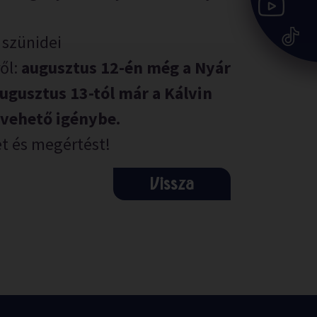
 szünidei
ől:
augusztus 12-én még a Nyár
ugusztus 13-tól már a Kálvin
 vehető igénybe.
t és megértést!
Vissza