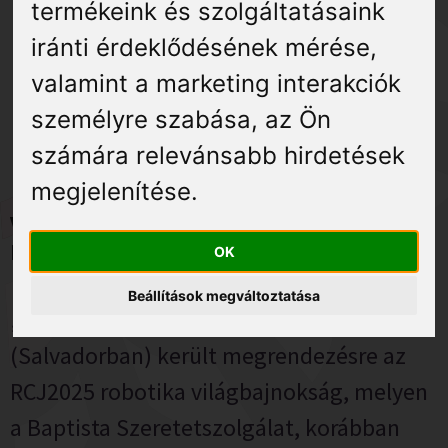
Élmények
termékeink és szolgáltatásaink
Egy újabb fantasztikus siker
iránti érdeklődésének mérése,
Gyógyuljon Kisújon
valamint a marketing interakciók
Kisújszállásról!
személyre szabása
,
az Ön
Galéria
számára relevánsabb hirdetések
megjelenítése
.
Világbajnoki második helyezés!
RoboCup Junior 2025
OK
Beállítások megváltoztatása
„
2025. július 16- 21. között Brazíliában
(Salvadorban) került megrendezésre az
RCJ2025 robotika világbajnokság, melyen
a Baptista Szeretetszolgálat, korábban